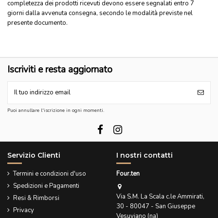
completezza dei prodotti ricevuti devono essere segnalati entro 7
giorni dalla avvenuta consegna, secondo le modalità previste nel
presente documento.
Iscriviti e resta aggiornato
Puoi annullare l'iscrizione in ogni momenti.
Servizio Clienti
I nostri contatti
Termini e condizioni d'uso
Four.ten
Spedizioni e Pagamenti
Via S.M. La Scala c.le Ammirati,
Resi & Rimborsi
30 - 80047 - San Giuseppe
Privacy
Vesuviano (na)