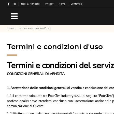
Resi & Rimborsi
Privacy
Home
Contattaci
Home
Termini e condizioni d'uso
Termini e condizioni d'uso
Termini e condizioni del serviz
CONDIZIONI GENERALI DI VENDITA
1. Accettazione delle condizioni generali di vendita e conclusione del con
1.1 Il contratto stipulato tra Four.Ten Industry s.r.l. (di seguito "Four.Ten"
professionale) deve intendersi concluso con l'accettazione, anche solo p
comunicazione al Cliente.
1.2 Effettuando un ordine nelle varie modalità previste, secondo il form di 