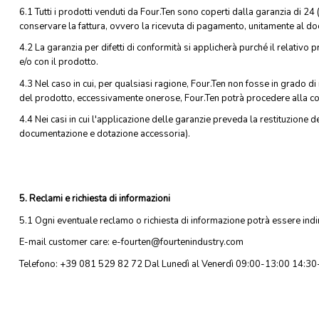
6.1 Tutti i prodotti venduti da Four.Ten sono coperti dalla garanzia di 24 (
conservare la fattura, ovvero la ricevuta di pagamento, unitamente al d
4.2 La garanzia per difetti di conformità si applicherà purché il relativo 
e/o con il prodotto.
4.3 Nel caso in cui, per qualsiasi ragione, Four.Ten non fosse in grado di
del prodotto, eccessivamente onerose, Four.Ten potrà procedere alla con
4.4 Nei casi in cui l'applicazione delle garanzie preveda la restituzione 
documentazione e dotazione accessoria).
5. Reclami e richiesta di informazioni
5.1 Ogni eventuale reclamo o richiesta di informazione potrà essere indiri
E-mail customer care: e-fourten@fourtenindustry.com
Telefono: +39 081 529 82 72 Dal Lunedì al Venerdì 09:00-13:00 14:3