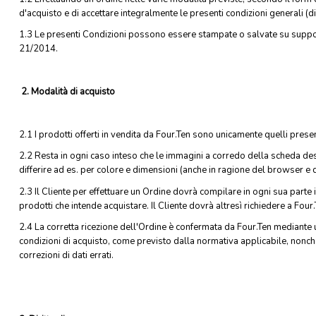
d'acquisto e di accettare integralmente le presenti condizioni generali (di
1.3 Le presenti Condizioni possono essere stampate o salvate su support
21/2014.
2. Modalità di acquisto
2.1 I prodotti offerti in vendita da Four.Ten sono unicamente quelli presen
2.2 Resta in ogni caso inteso che le immagini a corredo della scheda de
differire ad es. per colore e dimensioni (anche in ragione del browser e de
2.3 Il Cliente per effettuare un Ordine dovrà compilare in ogni sua parte
prodotti che intende acquistare. Il Cliente dovrà altresì richiedere a Four.T
2.4 La corretta ricezione dell'Ordine è confermata da Four.Ten mediante u
condizioni di acquisto, come previsto dalla normativa applicabile, nonché 
correzioni di dati errati.