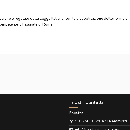
secuzione e regolato dalla Legge Italiana, con la disapplicazione delle norme di
 competente il Tribunale di Roma.
I nostri contatti
Four.ten
Via S.M. La Scala c.le Ammirati
info@fourtenindustry.com