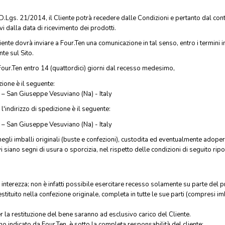
D.Lgs. 21/2014, il Cliente potrà recedere dalle Condizioni e pertanto dal con
vi dalla data di ricevimento dei prodotti.
Cliente dovrà inviare a Four.Ten una comunicazione in tal senso, entro i termini i
te sul Sito.
a Four.Ten entro 14 (quattordici) giorni dal recesso medesimo,
zione è il seguente:
– San Giuseppe Vesuviano (Na) - Italy
l'indirizzo di spedizione è il seguente:
– San Giuseppe Vesuviano (Na) - Italy
 negli imballi originali (buste e confezioni), custodita ed eventualmente adope
i siano segni di usura o sporcizia, nel rispetto delle condizioni di seguito ripo
a interezza; non è infatti possibile esercitare recesso solamente su parte del p
estituito nella confezione originale, completa in tutte le sue parti (compresi
r la restituzione del bene saranno ad esclusivo carico del Cliente.
no indicato da Four.Ten, è sotto la completa responsabilità del cliente;