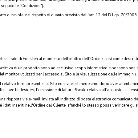
 seguito le "Condizioni").
o durevole, nel rispetto di quanto previsto dall'art. 12 del D.Lgs. 70/2003 
ti sul sito di Four.Ten al momento dell'inoltro dell'Ordine, così come descritti
scrittiva di un prodotto sono ad esclusivo scopo informativo e possono non 
l monitor utilizzati per l’accesso al Sito e la visualizzazione delle immagini).
 il relativo form presente sul Sito ed inviare il medesimo dopo aver attentamen
en, ove la desideri, l'emissione di fattura fiscale relativa all'acquisto, ai sens
na risposta via e-mail, inviata all'indirizzo di posta elettronica comunicato d
i dati inseriti nell'Ordine dal Cliente, affinché lo stesso possa verificare g