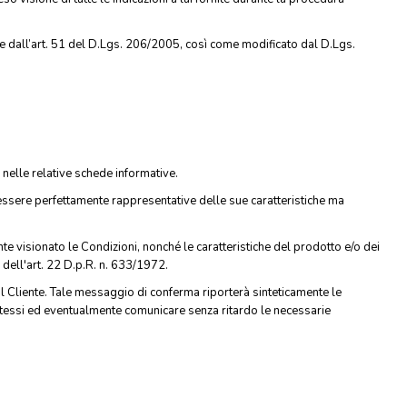
e dall’art. 51 del D.Lgs. 206/2005, così come modificato dal D.Lgs.
 nelle relative schede informative.
essere perfettamente rappresentative delle sue caratteristiche ma
te visionato le Condizioni, nonché le caratteristiche del prodotto e/o dei
i dell'art. 22 D.p.R. n. 633/1972.
al Cliente. Tale messaggio di conferma riporterà sinteticamente le
li stessi ed eventualmente comunicare senza ritardo le necessarie