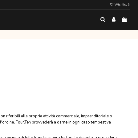
Wishlist (
)
 non riferibili alla propria attività commerciale, imprenditoriale o
ell'ordine, Four.Ten provvederà a darne in ogni caso tempestiva
so visione di tutte le indicazioni a lui fornite durante la procedura