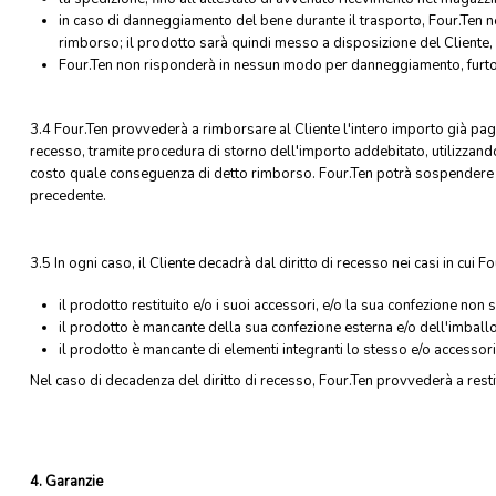
in caso di danneggiamento del bene durante il trasporto, Four.Ten ne
rimborso; il prodotto sarà quindi messo a disposizione del Cliente
Four.Ten non risponderà in nessun modo per danneggiamento, furto,
3.4 Four.Ten provvederà a rimborsare al Cliente l'intero importo già pagat
recesso, tramite procedura di storno dell'importo addebitato, utilizzando
costo quale conseguenza di detto rimborso. Four.Ten potrà sospendere il 
precedente.
3.5 In ogni caso, il Cliente decadrà dal diritto di recesso nei casi in cui Fo
il prodotto restituito e/o i suoi accessori, e/o la sua confezione non 
il prodotto è mancante della sua confezione esterna e/o dell'imballo
il prodotto è mancante di elementi integranti lo stesso e/o accessori (a
Nel caso di decadenza del diritto di recesso, Four.Ten provvederà a resti
4. Garanzie