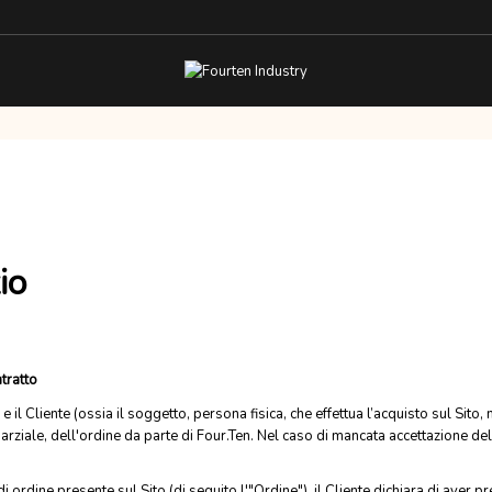
io
tratto
) e il Cliente (ossia il soggetto, persona fisica, che effettua l’acquisto sul Sito,
arziale, dell'ordine da parte di Four.Ten. Nel caso di mancata accettazione d
ordine presente sul Sito (di seguito l'"Ordine"), il Cliente dichiara di aver pre