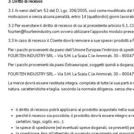
3. Diritto di recesso
3.1 Ai sensi dell'art. 52 del D. Lgs. 206/2005, così come modificato dal 
motivazioni e senza alcuna penalità, entro 14 (quattordici) giorni lavorati
3.2 Per esercitare il diritto di recesso di cui al precedente articolo 5.1, 
fourten@fourtenindustry.com ovvero utilizzare l’apposito modulo presen
3.3 In caso di recesso il Cliente dovrà reinviare a sue spese i prodotti 
Per i pacchi provenienti da paesi dell'Unione Europea l'indirizzo di spedi
FOUR.TEN INDUSTRY SRL – Via S.M. La Scala C.le Ammirati, 30 – 80047 
Per i pacchi provenienti da paesi Extraeuropei, soggetti quindi a dogana, 
FOUR.TEN INDUSTRY SRL – Via S.M. La Scala C.le Ammirati, 30 – 80047 
La merce dovrà essere restituita integra, completa di tutte le sue parti e
natura, caratteristiche e taglia, secondo la normale diligenza, senza che v
il diritto di recesso potrà applicarsi al prodotto acquistato nella su
perché il recesso sia possibile, il prodotto dovrà essere integro e r
cartellini, tags, sigilli, ecc...);
le spese di spedizione (ed eventuali spese doganali, se presenti) pe
la spedizione, fino all'attestato di avvenuto ricevimento nel magazzi