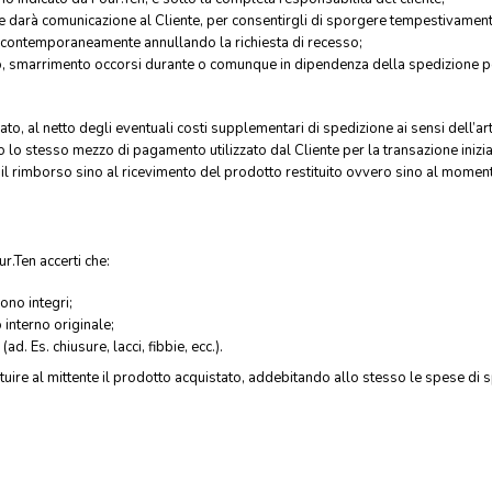
 darà comunicazione al Cliente, per consentirgli di sporgere tempestivamente d
, contemporaneamente annullando la richiesta di recesso;
 smarrimento occorsi durante o comunque in dipendenza della spedizione per
o, al netto degli eventuali costi supplementari di spedizione ai sensi dell’art
 lo stesso mezzo di pagamento utilizzato dal Cliente per la transazione inizia
rimborso sino al ricevimento del prodotto restituito ovvero sino al momento i
ur.Ten accerti che:
sono integri;
 interno originale;
d. Es. chiusure, lacci, fibbie, ecc.).
tuire al mittente il prodotto acquistato, addebitando allo stesso le spese di 