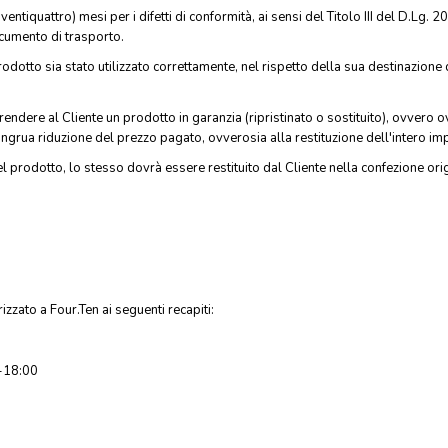
ventiquattro) mesi per i difetti di conformità, ai sensi del Titolo III del D.Lg. 
ocumento di trasporto.
prodotto sia stato utilizzato correttamente, nel rispetto della sua destinazione
 rendere al Cliente un prodotto in garanzia (ripristinato o sostituito), ovvero 
grua riduzione del prezzo pagato, ovverosia alla restituzione dell'intero imp
del prodotto, lo stesso dovrà essere restituito dal Cliente nella confezione or
zzato a Four.Ten ai seguenti recapiti:
0-18:00